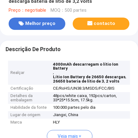
descarga bateria de lítio de 3,2 volts
Preço：negotiable
MOQ：500 partes
Melhor preço
contacto
Descrição De Produto
4000mAh descarregam o lítio Ion
Battery
,
Realçar
,
Lítio Ion Battery de 26650 descargas
,
26650 bateria de lítio de 3
2 volts
Certificação
CE/RoHS/UN38.3/MSDS/FCC/BIS
Detalhes da
48pcs/white caixa, 192pcs/carton,
embalagem
33*25*15.5cm, 17.5kg.
Habilidade da fonte
100.000 partes pelo dia
Lugar de origem
Jiangxi, China
Marca
HLY
Veja mais