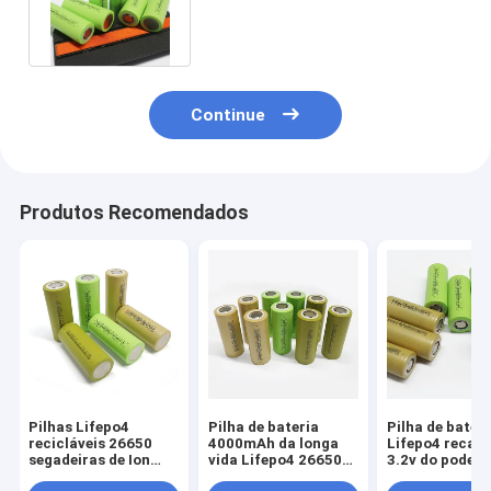
bateria de lítio de 3,2 volts
Continue
Produtos Recomendados
Pilhas Lifepo4
Pilha de bateria
Pilha de bateri
recicláveis 26650
4000mAh da longa
Lifepo4 recarr
segadeiras de Ion
vida Lifepo4 26650
3.2v do poder
Rechargeable
3,2 bateria
superior 400