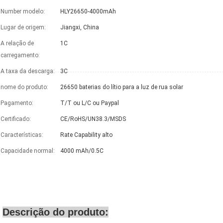
Number modelo:
HLY26650-4000mAh
Lugar de origem:
Jiangxi, China
A relação de
1C
carregamento:
A taxa da descarga:
3C
nome do produto:
26650 baterias do lítio para a luz de rua solar
Pagamento:
T/T ou L/C ou Paypal
Certificado:
CE/RoHS/UN38.3/MSDS
Características:
Rate Capability alto
Capacidade normal:
4000 mAh/0.5C
Descrição do produto: