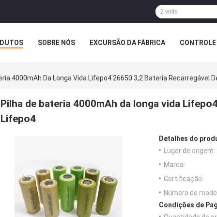
DUTOS
SOBRE NÓS
EXCURSÃO DA FÁBRICA
CONTROLE 
eria 4000mAh Da Longa Vida Lifepo4 26650 3,2 Bateria Recarregável D
Pilha de bateria 4000mAh da longa vida Lifepo4
Lifepo4
Detalhes do prod
Lugar de origem:
Marca:
Certificação:
Número do model
Condições de Pag