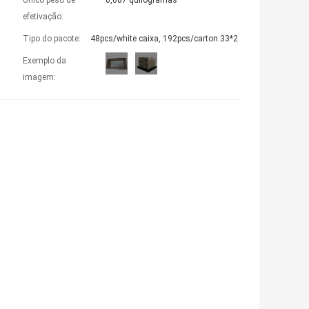
Único peso de
0,087 quilogramas
efetivação:
Tipo do pacote:
48pcs/white caixa, 192pcs/carton.33*25*15.5cm.
Exemplo da
imagem: