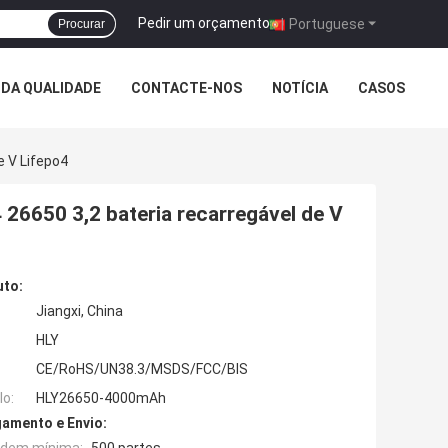
Pedir um orçamento
|
Portuguese
Procurar
DA QUALIDADE
CONTACTE-NOS
NOTÍCIA
CASOS
e V Lifepo4
 26650 3,2 bateria recarregável de V
uto:
Jiangxi, China
HLY
CE/RoHS/UN38.3/MSDS/FCC/BIS
o:
HLY26650-4000mAh
amento e Envio: