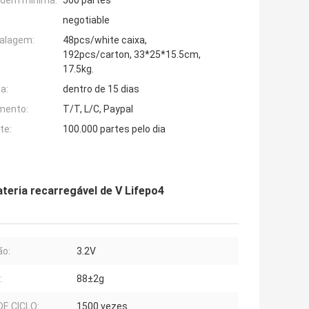
rdem mínima:
500 partes
negotiable
alagem:
48pcs/white caixa,
192pcs/carton, 33*25*15.5cm,
17.5kg.
a:
dentro de 15 dias
mento:
T/T, L/C, Paypal
te:
100.000 partes pelo dia
ateria recarregável de V Lifepo4
ão:
3.2V
:
88±2g
DE CICLO:
1500 vezes