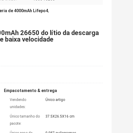
teria de 4000mAh Lifepo4
,
000mAh 26650 do lítio da descarga
de baixa velocidade
Empacotamento & entrega
Vendendo
Único artigo
unidades:
Único tamanho do
37.5X26.5X16 cm
pacote: