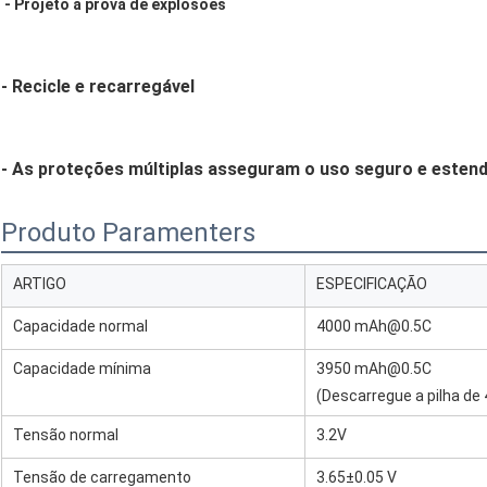
- 
Projeto à prova de explosões
- 
Recicle e recarregável
- 
As proteções múltiplas asseguram o uso seguro e 
esten
Produto Paramenters
ARTIGO
ESPECIFICAÇÃO
Capacidade normal
4000 mAh@0.5C
Capacidade mínima
3950 mAh@0.5C
(Descarregue a pilha de 
Tensão normal
3.2V
Tensão de carregamento
3.65±0.05 V