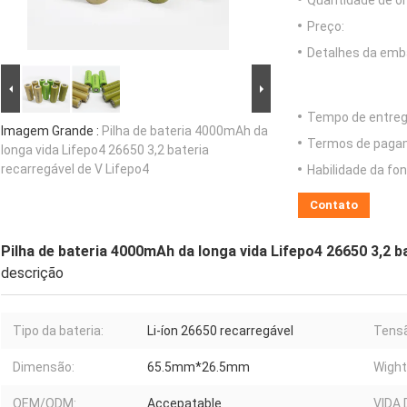
Quantidade de o
Preço:
Detalhes da emb
Tempo de entreg
Imagem Grande :
Pilha de bateria 4000mAh da
Termos de paga
longa vida Lifepo4 26650 3,2 bateria
recarregável de V Lifepo4
Habilidade da fon
Contato
Pilha de bateria 4000mAh da longa vida Lifepo4 26650 3,2 b
descrição
Tipo da bateria:
Li-íon 26650 recarregável
Tens
Dimensão:
65.5mm*26.5mm
Wight
OEM/ODM:
Accepatable
VIDA 