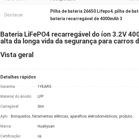
Pilha de bateria 26650 Lifepo4
,
pilha de ba
Destacar:
bateria recarregável de 4000mAh 3
Bateria LiFePO4 recarregável do íon 3.2V 4
alta da longa vida da segurança para carros 
Vista geral
Detalhes rápidos
Garantia:
1YEARS
Material do ânodo:
LFP
Carregável:
Sim
Aplicação:
Brinquedos, ferramentas elétricas, aparelhos eletrodomésticos, produtos eletrónicos de consumo, carrinhos de golfe, bicicletas elétricas/"trotinette"s, Folklifts elétrico, veículos elétricos, cadeiras de rodas elétricas, sistemas de Electric Power, sistemas do armazenamento de energia solar, fontes de alimentação ininterrupta, brinquedos
Marca:
Hualiyuan
Certificação:
ce