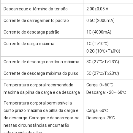
Descarregue o término da tensão
2.00±0.05 V
Corrente de carregamento padrão
0.5C (2000mA)
Corrente de descarga padrão
1C (4000mA)
Corrente de carga máxima
1C (T≥10℃)
0.2C (10℃>T≥0℃)
Corrente de descarga contínua máxima
3C (27℃≥T≥23℃)
Corrente de descarga máxima do pulso
5C (27℃≥T≥23℃)
Temperatura corporal recomendada
Carga: 0~60℃
máxima da pilha da carga e da descarga
Descarga: - 20~ 60℃
Temperatura corporal permissível a
curto prazo máxima da pilha da carga e
Carga: 60℃
da descarga. Carregar e descarregar-se
Descarga: 75℃
nestas circunstâncias encurtarão
vida de ciclo da pilha.