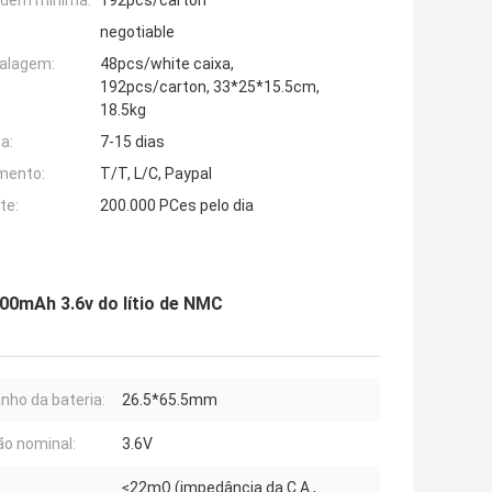
rdem mínima:
192pcs/carton
negotiable
alagem:
48pcs/white caixa,
192pcs/carton, 33*25*15.5cm,
18.5kg
a:
7-15 dias
mento:
T/T, L/C, Paypal
te:
200.000 PCes pelo dia
00mAh 3.6v do lítio de NMC
ho da bateria:
26.5*65.5mm
o nominal:
3.6V
≤22mΩ (impedância da C.A.,