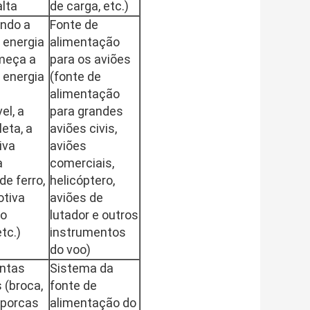
alta
de carga, etc.)
ndo a
Fonte de
 energia
alimentação
meça a
para os aviões
 energia
(fonte de
alimentação
el, a
para grandes
eta, a
aviões civis,
iva
aviões
a
comerciais,
de ferro,
helicóptero,
otiva
aviões de
 o
lutador e outros
tc.)
instrumentos
do voo)
ntas
Sistema da
s (broca,
fonte de
 porcas
alimentação do