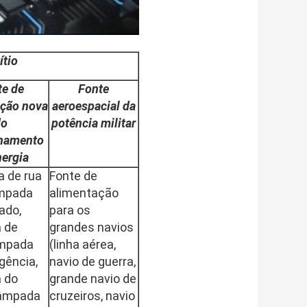
ítio
te de
Fonte
ação nova
aeroespacial da
do
potência militar
namento
nergia
 de rua
Fonte de
âmpada
alimentação
ado,
para os
 de
grandes navios
âmpada
(linha aérea,
gência,
navio de guerra,
 do
grande navio de
lâmpada
cruzeiros, navio