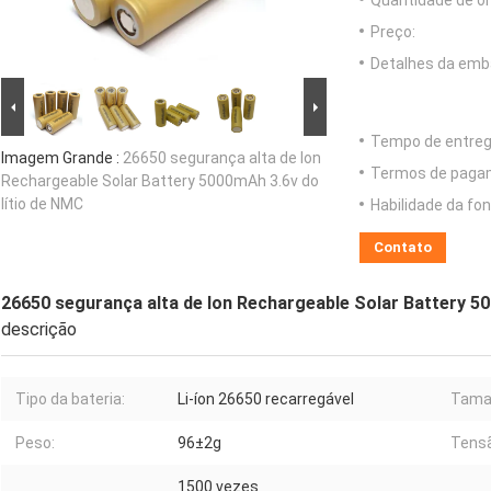
Quantidade de o
Preço:
Detalhes da emb
Tempo de entreg
Imagem Grande :
26650 segurança alta de Ion
Termos de paga
Rechargeable Solar Battery 5000mAh 3.6v do
lítio de NMC
Habilidade da fon
Contato
26650 segurança alta de Ion Rechargeable Solar Battery 50
descrição
Tipo da bateria:
Li-íon 26650 recarregável
Taman
Peso:
96±2g
Tensã
1500 vezes