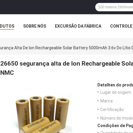
DUTOS
SOBRE NÓS
EXCURSÃO DA FÁBRICA
CONTROLE 
rança Alta De Ion Rechargeable Solar Battery 5000mAh 3.6v Do Lítio
26650 segurança alta de Ion Rechargeable Sola
NMC
Detalhes do prod
Lugar de origem:
Marca:
Certificação:
Número do model
Condições de Pag