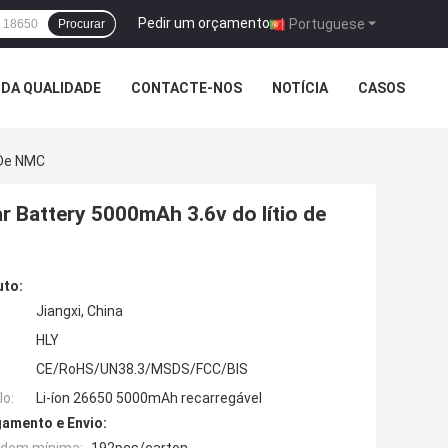
Pedir um orçamento
|
Portuguese
Procurar
DA QUALIDADE
CONTACTE-NOS
NOTÍCIA
CASOS
 De NMC
r Battery 5000mAh 3.6v do lítio de
uto:
Jiangxi, China
HLY
CE/RoHS/UN38.3/MSDS/FCC/BIS
o:
Li-íon 26650 5000mAh recarregável
amento e Envio: