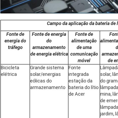
Campo da aplicação da bateria de l
Fonte de
Fonte de energia
Fonte de
Fon
energia do
do
alimentação
aliment
tráfego
armazenamento
de uma
de energia elétrica
comunicação
armaze
móvel
de e
Bicicleta
Grande sistema
Fonte
Lâmpada
elétrica
solar/energias
integrada
solar, l
eólicas do
estação da
do gram
armazenamento
bateria do lítio
lâmpada
de Acer
mina, l
de emer
lâmpada
jardim, 