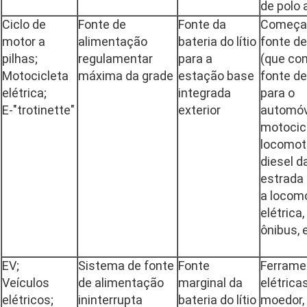
de polo 
Ciclo de
Fonte de
Fonte da
Começa
motor a
alimentação
bateria do lítio
fonte de
pilhas;
regulamentar
para a
(que co
Motocicleta
máxima da grade
estação base
fonte de
elétrica;
integrada
para o
E-"trotinette"
exterior
automóv
motocicl
locomot
diesel d
estrada 
a locom
elétrica,
ônibus, e
EV;
Sistema de fonte
Fonte
Ferrame
Veículos
de alimentação
marginal da
elétrica
elétricos;
ininterrupta
bateria do lítio
moedor,