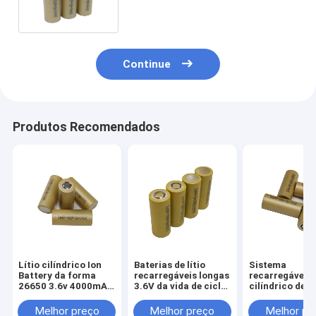
Continue
Produtos Recomendados
Lítio cilíndrico Ion
Baterias de lítio
Sistema
Battery da forma
recarregáveis longas
recarregável
26650 3.6v 4000mAh
3.6V da vida de ciclo
cilíndrico de 3
para a energia solar
26650 5000mAh
26650 5000ma
Ion Battery Fo
Melhor preço
Melhor preço
Melhor pr