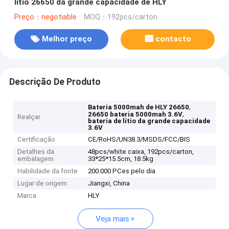
lítio 26650 da grande capacidade de HLY
Preço：negotiable
MOQ：192pcs/carton
Melhor preço
contacto
Descrição De Produto
,
Bateria 5000mah de HLY 26650
,
26650 bateria 5000mah 3.6V
Realçar
bateria de lítio da grande capacidade
3.6V
Certificação
CE/RoHS/UN38.3/MSDS/FCC/BIS
Detalhes da
48pcs/white caixa, 192pcs/carton,
embalagem
33*25*15.5cm, 18.5kg
Habilidade da fonte
200.000 PCes pelo dia
Lugar de origem
Jiangxi, China
Marca
HLY
Veja mais