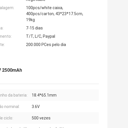
alagem:
100pcs/white caixa,
400pcs/carton, 43*23*17.5cm,
19kg
a:
7-15 dias
mento:
T/T, L/C, Paypal
te:
200.000 PCes pelo dia
6V 2500mAh
ho da bateria:
18.4*65.1mm
o nominal:
3.6V
e ciclo:
500 vezes