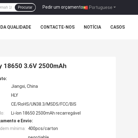
Pedir um orçamento
|
Portuguese
Procurar
DA QUALIDADE
CONTACTE-NOS
NOTÍCIA
CASOS
tery 18650 3.6V 2500mAh
uto:
Jiangxi, China
HLY
CE/RoHS/UN38.3/MSDS/FCC/BIS
o:
Li-íon 18650 2500mAh recarregável
amento e Envio:
rdem mínima:
400pcs/carton
negotiable