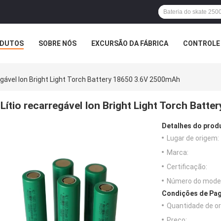
DUTOS
SOBRE NÓS
EXCURSÃO DA FÁBRICA
CONTROLE 
egável Ion Bright Light Torch Battery 18650 3.6V 2500mAh
Lítio recarregável Ion Bright Light Torch Bat
Detalhes do prod
Lugar de origem:
Marca:
Certificação:
Número do model
Condições de Pag
Quantidade de o
Preço: