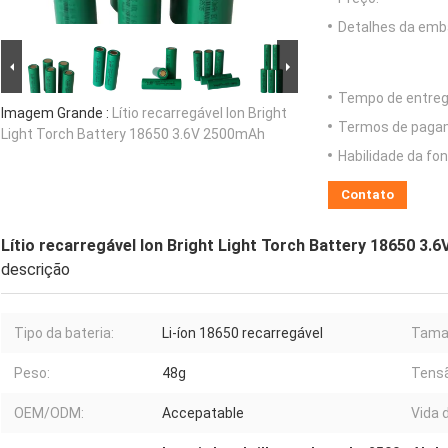
Detalhes da emb
Tempo de entreg
Imagem Grande :
Lítio recarregável Ion Bright
Termos de paga
Light Torch Battery 18650 3.6V 2500mAh
Habilidade da fon
Contato
Lítio recarregável Ion Bright Light Torch Battery 18650 3.
descrição
Tipo da bateria:
Li-íon 18650 recarregável
Taman
Peso:
48g
Tensã
OEM/ODM:
Accepatable
Vida d