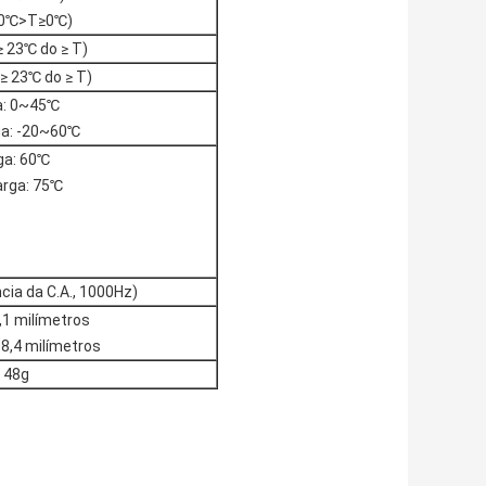
10℃>T≥0℃)
 23℃ do ≥ T)
≥ 23℃ do ≥ T)
a: 0~45℃
a: -20~60℃
ga: 60℃
rga: 75℃
ia da C.A., 1000Hz)
5,1 milímetros
18,4 milímetros
 48g