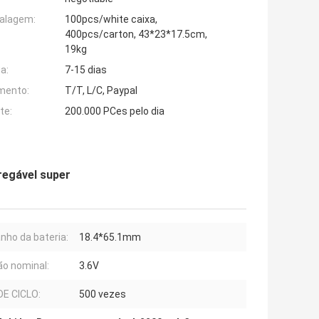
alagem:
100pcs/white caixa,
400pcs/carton, 43*23*17.5cm,
19kg
a:
7-15 dias
mento:
T/T, L/C, Paypal
te:
200.000 PCes pelo dia
regável super
ho da bateria:
18.4*65.1mm
o nominal:
3.6V
DE CICLO:
500 vezes