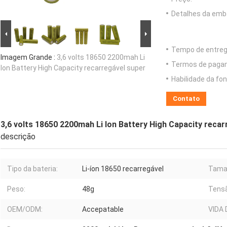
Detalhes da emb
Tempo de entreg
Imagem Grande :
3,6 volts 18650 2200mah Li
Termos de paga
Ion Battery High Capacity recarregável super
Habilidade da fon
Contato
3,6 volts 18650 2200mah Li Ion Battery High Capacity recar
descrição
Tipo da bateria:
Li-íon 18650 recarregável
Taman
Peso:
48g
Tensã
OEM/ODM:
Accepatable
VIDA 