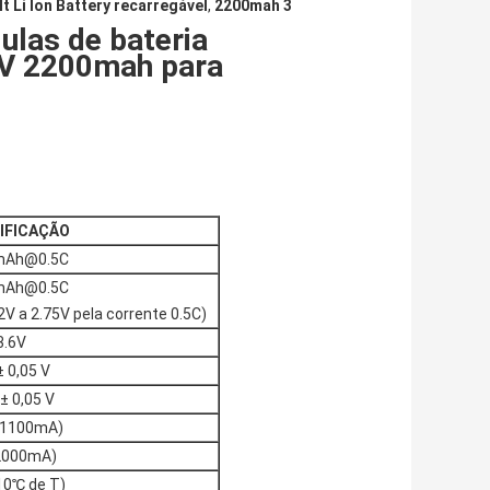
lt Li Ion Battery recarregável
,
2200mah 3
ulas de bateria
6 V 2200mah para
IFICAÇÃO
mAh@0.5C
mAh@0.5C
2V a 2.75V pela corrente 0.5C)
3.6V
± 0,05 V
 ± 0,05 V
(1100mA)
2000mA)
10℃ de T)