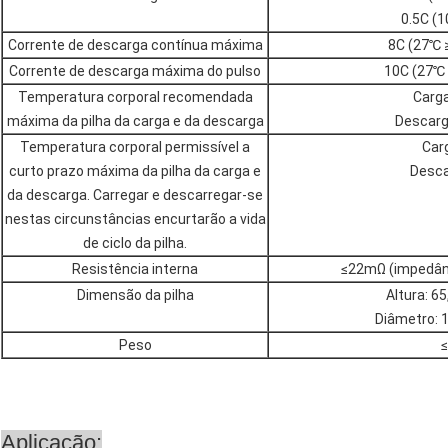
0.5C (
Corrente de descarga contínua máxima
8C (27℃ ≥
Corrente de descarga máxima do pulso
10C (27℃ 
Temperatura corporal recomendada
Carg
máxima da pilha da carga e da descarga
Descarg
Temperatura corporal permissível a
Car
curto prazo máxima da pilha da carga e
Desca
da descarga. Carregar e descarregar-se
nestas circunstâncias encurtarão a vida
de ciclo da pilha.
Resistência interna
≤22mΩ (impedânc
Dimensão da pilha
Altura: 6
Diâmetro: 
Peso
≤
Aplicação: