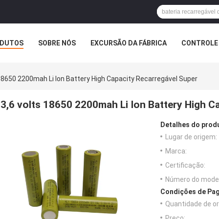
DUTOS
SOBRE NÓS
EXCURSÃO DA FÁBRICA
CONTROLE 
 18650 2200mah Li Ion Battery High Capacity Recarregável Super
3,6 volts 18650 2200mah Li Ion Battery High C
Detalhes do prod
Lugar de origem:
Marca:
Certificação:
Número do model
Condições de Pag
Quantidade de o
Preço: