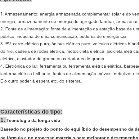
1.
Armazenamento: energia armazenada complementar solar e do vent
energia, armazenamento de energia do agregado familiar, armazename
2. Fonte de alimentação: fonte de alimentação da estação base de u
público, indústria de uma comunicação, poderes de emergência.
3. EV: carro elétrico puro, ônibus elétrico puro, veículos elétricos híbri
do frio, cadeira de rodas elétrica, motocicleta elétrica, bicicleta elétrica,
elétrico, ajustador da grama ou cortadores de grama.
4. Eletrónica do lar: ferramenta ou ferramenta elétrica elétrica, barbe
lanterna elétrica brilhante, fontes de alimentação móveis, nebulizer ele
E o outro poder à espera etc. do sistema.
Características do tipo:
1.
Tecnologia da longa vida
Baseado no projeto do ponto do equilíbrio do desempenho da dens
na fórmula e no processo materiais para melhorar o desempenho d