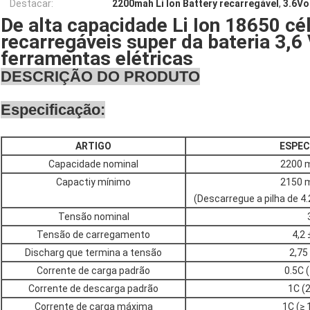
Destacar:
2200mah Li Ion Battery recarregável
,
3.6Vo
De alta capacidade Li Ion 18650 cél
recarregáveis super da bateria 3,
ferramentas elétricas
DESCRIÇÃO DO PRODUTO
Especificação:
ARTIGO
ESPEC
Capacidade nominal
2200 
Capactiy mínimo
2150 
(Descarregue a pilha de 4.
Tensão nominal
Tensão de carregamento
4,2 
Discharg que termina a tensão
2,75
Corrente de carga padrão
0.5C 
Corrente de descarga padrão
1C (
Corrente de carga máxima
1C (≥ 