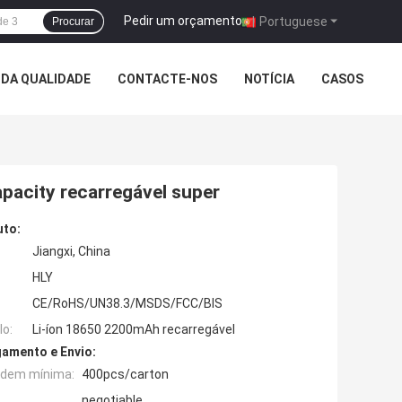
Pedir um orçamento
|
Portuguese
Procurar
DA QUALIDADE
CONTACTE-NOS
NOTÍCIA
CASOS
apacity recarregável super
uto:
Jiangxi, China
HLY
CE/RoHS/UN38.3/MSDS/FCC/BIS
o:
Li-íon 18650 2200mAh recarregável
amento e Envio:
rdem mínima:
400pcs/carton
negotiable