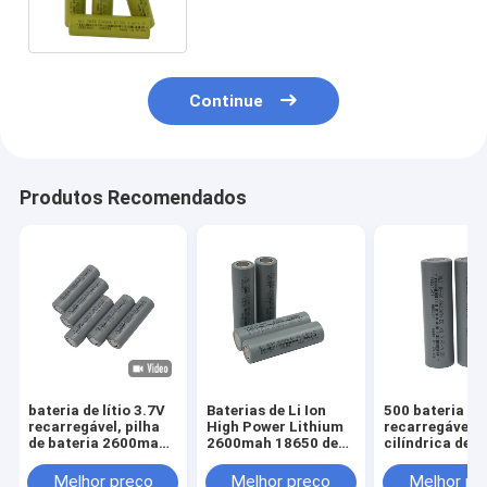
Continue
Produtos Recomendados
bateria de lítio 3.7V
Baterias de Li Ion
500 bateria
recarregável, pilha
High Power Lithium
recarregável
de bateria 2600mah
2600mah 18650 de
cilíndrica de Li
18650 para EBike
3,6 volts para o
Battery 3.6V
armazenamento de
2600mAh das 
Melhor preço
Melhor preço
Melhor pr