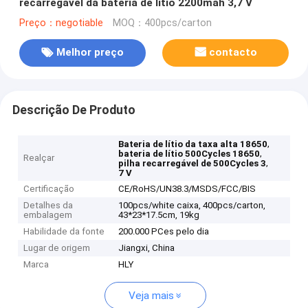
recarregável da bateria de lítio 2200mah 3,7 V
Preço：negotiable
MOQ：400pcs/carton
Melhor preço
contacto
Descrição De Produto
,
Bateria de lítio da taxa alta 18650
,
bateria de lítio 500Cycles 18650
Realçar
,
pilha recarregável de 500Cycles 3
7 V
Certificação
CE/RoHS/UN38.3/MSDS/FCC/BIS
Detalhes da
100pcs/white caixa, 400pcs/carton,
embalagem
43*23*17.5cm, 19kg
Habilidade da fonte
200.000 PCes pelo dia
Lugar de origem
Jiangxi, China
Marca
HLY
Veja mais