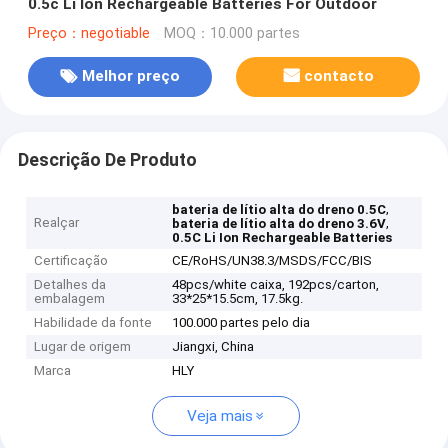
0.5c Li Ion Rechargeable Batteries For Outdoor
Preço：negotiable
MOQ：10.000 partes
Melhor preço
contacto
Descrição De Produto
,
bateria de lítio alta do dreno 0.5C
Realçar
,
bateria de lítio alta do dreno 3.6V
0.5C Li Ion Rechargeable Batteries
Certificação
CE/RoHS/UN38.3/MSDS/FCC/BIS
Detalhes da
48pcs/white caixa, 192pcs/carton,
embalagem
33*25*15.5cm, 17.5kg.
Habilidade da fonte
100.000 partes pelo dia
Lugar de origem
Jiangxi, China
Marca
HLY
Veja mais