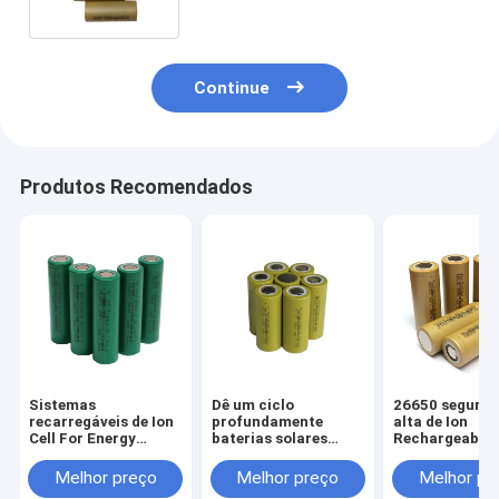
Outdoor
Continue
Produtos Recomendados
Sistemas
Dê um ciclo
26650 segura
recarregáveis de Ion
profundamente
alta de Ion
Cell For Energy
baterias solares
Rechargeable 
Storage do lítio da
recarregáveis
Battery 5000
bateria solar NMC do
4000mah de 26650
3.6v do lítio 
Melhor preço
Melhor preço
Melhor pr
BIS
2000 vezes para a