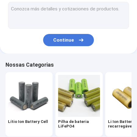
Células de bateria cilíndricas
bateria de íon de lítio 18650
bateria 2000mah 18650
Continue
bateria 2200mah 18650
bateria 2500mah 18650
Nossas Categorias
bateria 2600mah 18650
bateria 26650 4000mah
26650 bateria 5000mah
Bateria de LMFP
Lítio Ion Battery Cell
Pilha de bateria
Li Ion Battery
Bloco de bateria
LiFePO4
recarregável