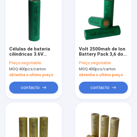
Células de bateria
Volt 2500mah de Ion
cilíndricas 3.6V
Battery Pack 3,6 do
2500mah do OEM de
lítio do
Preço:
negotiable
Preço:
negotiable
HLY 18650 para
armazenamento de
MOQ:
400pcs/carton
MOQ:
400pcs/carton
veículos elétricos
energia 18650 do
agregado familiar
obtenha o ultimo preço
obtenha o ultimo preço
recarregável
contacto
contacto
Casa
Produtos
Sobre nós