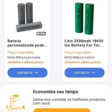
Bateria
Lítio 2500mah 18650
personalizada poder
Ion Battery For Torch
superior 2600mAh do
recarregável de HLY
Preço:
negotiable
Preço:
negotiable
íon 18650 do lítio
MOQ:
400 peças/caixa
MOQ:
400pcs/carton
para aparelhos
eletrodomésticos
obtenha o ultimo preço
obtenha o ultimo preço
contacto
contacto
Economize seu tempo
Deixe-nos contatar os melhores produtos
com você.