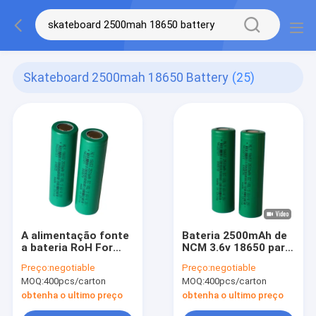
Skateboard 2500mah 18650 Battery
(25)
A alimentação fonte
Bateria 2500mAh de
a bateria RoH For
NCM 3.6v 18650 para
Electric Skateboard
bicicletas/"trotinette"s
Preço:
negotiable
Preço:
negotiable
do de alta
elétricos
MOQ:
400pcs/carton
MOQ:
400pcs/carton
capacidade 2500mah
18650
obtenha o ultimo preço
obtenha o ultimo preço