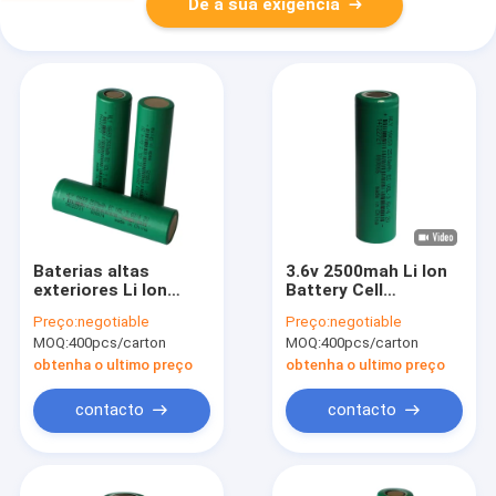
Dê a sua exigência
Baterias altas
3.6v 2500mah Li Ion
exteriores Li Ion
Battery Cell
Pack 3.6V 2500mah
recarregável 18650
Preço:
negotiable
Preço:
negotiable
da taxa 18650 da
para veículos
MOQ:
400pcs/carton
MOQ:
400pcs/carton
descarga do
elétricos
armazenamento de
obtenha o ultimo preço
obtenha o ultimo preço
energia
contacto
contacto