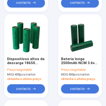
contacto
contacto
Dispositivos altos da
Bateria longa
descarga 18650
2500mAh NCM 3.6v
2500mah Li Ion
Rechargerable da
Preço:
negotiable
Preço:
negotiable
Rechargeable
vida de ciclo 18650
MOQ:
400pcs/carton
MOQ:
400pcs/carton
Battery For Home
de HLY
obtenha o ultimo preço
obtenha o ultimo preço
contacto
contacto