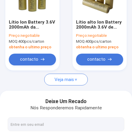
Excursão da fábrica
Controle da qualidade
Lítio Ion Battery 3.6V
Lítio alto Ion Battery
2000mAh da
2000mAh 3.6V de
Contacte-nos
densidade de alta
Rate Capability
Preço:
negotiable
Preço:
negotiable
energia 18650 para
18650 para veículos
MOQ:
400pcs/carton
MOQ:
400pcs/carton
ferramentas de
elétricos
Notícia
jardim
obtenha o ultimo preço
obtenha o ultimo preço
Casos
contacto
contacto
Veja mais
Lítio Ion Battery Cell
Pilha de bateria LiFePO4
Deixe Um Recado
Nós Responderemos Rapidamente
Li Ion Battery recarregável
Bateria solar recarregável